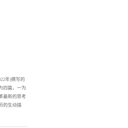
22年)撰写的
为四篇，一为
革最新的思考
历的生动描