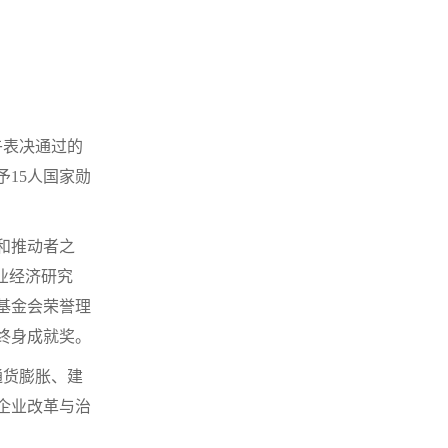
午表决通过的
15人国家勋
。
和推动者之
业经济研究
基金会荣誉理
终身成就奖。
通货膨胀、建
企业改革与治